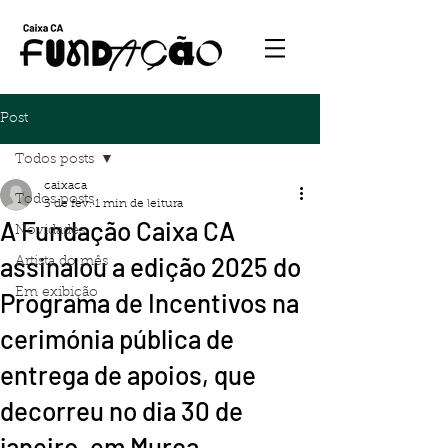
Post
Todos posts
caixaca
Todos posts
3 de fev.
1 min de leitura
A Fundação Caixa CA
Novidades
assinalou a edição 2025 do
Artista do mês
Em exibição
Programa de Incentivos na
cerimónia pública de
entrega de apoios, que
decorreu no dia 30 de
janeiro, em Murça.