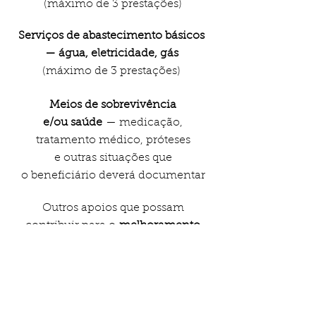
(máximo de 3 prestações)
Serviços de abastecimento básicos
— água, eletricidade, gás
(máximo de 3 prestações)
Meios de sobrevivência
e/ou saúde
— medicação,
tratamento médico, próteses
e outras situações que
o beneficiário deverá documentar
Outros apoios que possam
contribuir para o
melhoramento
imediato na qualidade de vida
dos requerentes, a decidir,
em cada caso, pelo Comissão
Executiva da Fundação
Caixa CA